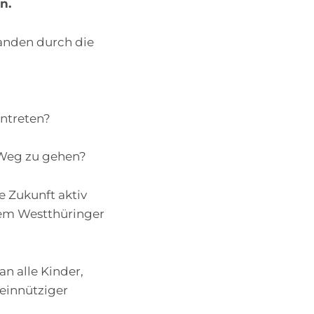
n.
anden durch die
ntreten?
n Weg zu gehen?
e Zukunft aktiv
rem Westthüringer
an alle Kinder,
meinnütziger