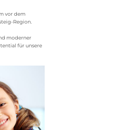
 km vor dem
steig-Region.
 und moderner
tential für unsere