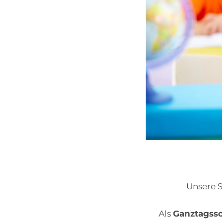
Unsere S
Als
Ganztagss